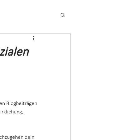
zialen
en Blogbeiträgen 
rklichung, 
achzugehen dein 