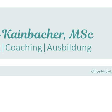
ck-Kainbacher, MSc
g
|
Coaching|Ausb
ildung
office@ilck-