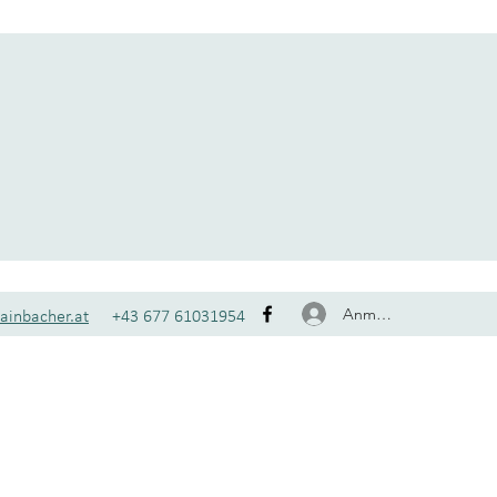
Anmelden
kainbacher.at
+43 677 61031954