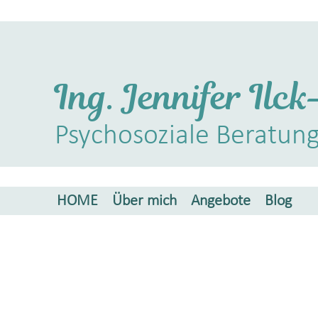
Ing. Jennifer Il
Ps
ychosozial
e Be
ratun
HOME
Über mich
Angebote
Blog