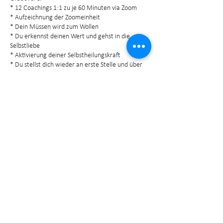
* 12 Coachings 1:1 zu je 60 Minuten via Zoom
* Aufzeichnung der Zoomeinheit
* Dein Müssen wird zum Wollen
* Du erkennst deinen Wert und gehst in die
Selbstliebe
* Aktivierung deiner Selbstheilungskraft
* Du stellst dich wieder an erste Stelle und über
nimmst Verantwortung für dich
* Unterstützung zwischen den Einheiten per
Mailkontakt
Kontaktangaben
+4367761031954
office@ilck-kainbacher.at
Wiener Straße 65, 3390 Melk, Austria