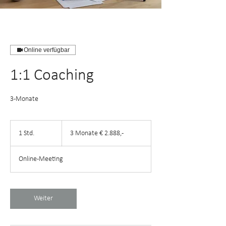
Online verfügbar
1:1 Coaching
3-Monate
3
Monate
1 Std.
1
3 Monate € 2.888,-
€
2.888,-
S
t
Online-Meeting
d
Weiter